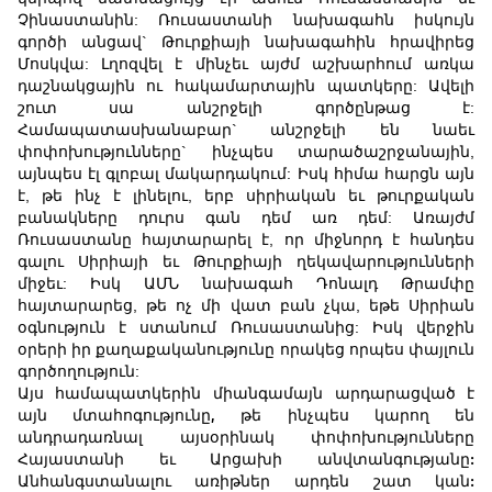
Չինաստանին: Ռուսաստանի նախագահն իսկույն
գործի անցավ` Թուրքիայի նախագահին հրավիրեց
Մոսկվա: Լղոզվել է մինչեւ այժմ աշխարհում առկա
դաշնակցային ու հակամարտային պատկերը: Ավելի
շուտ սա անշրջելի գործընթաց է:
Համապատասխանաբար` անշրջելի են նաեւ
փոփոխությունները` ինչպես տարածաշրջանային,
այնպես էլ գլոբալ մակարդակում: Իսկ հիմա հարցն այն
է, թե ինչ է լինելու, երբ սիրիական եւ թուրքական
բանակները դուրս գան դեմ առ դեմ: Առայժմ
Ռուսաստանը հայտարարել է, որ միջնորդ է հանդես
գալու Սիրիայի եւ Թուրքիայի ղեկավարությունների
միջեւ: Իսկ ԱՄՆ նախագահ Դոնալդ Թրամփը
հայտարարեց, թե ոչ մի վատ բան չկա, եթե Սիրիան
օգնություն է ստանում Ռուսաստանից: Իսկ վերջին
օրերի իր քաղաքականությունը որակեց որպես փայլուն
գործողություն:
Այս համապատկերին միանգամայն արդարացված է
այն մտահոգությունը, թե ինչպես կարող են
անդրադառնալ այսօրինակ փոփոխությունները
Հայաստանի եւ Արցախի անվտանգությանը:
Անհանգստանալու առիթներ արդեն շատ կան: