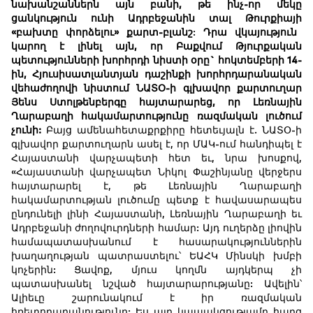
նախանշաններն
այն
բանի
,
թե
ինչ
-
որ
մեկը
ցանկություն
ունի
Ադրբեջանին
տալ
Թուրքիայի
«
բախտը
փորձելու
»
քարտ
-
բլանշ
:
Դրա
վկայություն
կարող
է
լինել
այն
,
որ
Բաքվում
Թյուրքական
պետությունների
խորհրդի
նիստի
օրը
`
հոկտեմբերի
14-
ին
,
Հյուսիսատլանտյան
դաշինքի
խորհրդարանական
վեհաժողովի
նիստում
ՆԱՏՕ
-
ի
գլխավոր
քարտուղար
Յենս
Ստոլթենբերգը
հայտարարեց
,
որ
Լեռնային
Ղարաբաղի
հակամարտությունը
ռազմական
լուծում
չունի
:
Բայց ամենահետաքրքիրը հետեւյալն է. ՆԱՏՕ-ի
գլխավոր քարտուղարն ասել է, որ ՄԱԿ-ում հանդիպել է
Հայաստանի վարչապետի հետ եւ, նրա խոսքով,
«Հայաստանի վարչապետ Նիկոլ Փաշինյանը վերջերս
հայտարարել է, թե Լեռնային Ղարաբաղի
հակամարտության լուծումը պետք է հավասարապես
ընդունելի լինի Հայաստանի, Լեռնային Ղարաբաղի եւ
Ադրբեջանի ժողովուրդների համար: Այդ ուղերձը լիովին
համապատասխանում է հասարակություններին
խաղաղության պատրաստելու՝ ԵԱՀԿ Մինսկի խմբի
կոչերին: Ցավոք, մյուս կողմն այդկերպ չի
պատասխանել նշված հայտարարությանը: Ավելին՝
Ալիեւը շարունակում է իր ռազմական
հռետորաբանությունը: Ես այդ կապակցությամբ հարց