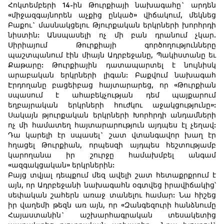
Հոկտեմբերի 14-ին Թուրքիայի նախագահը` արդեն
«միջազգայնորեն աչքից ընկած» վիճակում, մեկնեց
Բաքու` մասնակցելու Թյուրքական երկրների խորհրդի
նիստին: Անսպասելի ոչ մի բան դրանում չկար.
Սիրիայում Թուրքիայի գործողությունները
պաշտպանում էին միայն Ադրբեջանը, Պակիստանը եւ
Քաթարը: Թուրքիային դատապարտել է նույնիսկ
արաբական երկրների լիգան: Բաքվում նախագահ
Էրդողանը բացեիբաց հայտարարեց, որ «Թուրքիան
սպասում է ահաբեկչության դեմ պայքարում
եղբայրական երկրների հուժկու աջակցությունը»:
Սակայն թյուրքական երկրների Խորհրդի անդամների
ոչ մի համատեղ հայտարարություն այդպես էլ չեղավ:
Դա կարելի էր սպասել` շատ վտանգավոր խաղ էր
հղացել Թուրքիան, որպեսզի այդպես հեշտությամբ
կարողանա իր շուրջը համախմբել անգամ
«ազգակցական» երկրներին:
Բայց տվյալ դեպքում մեզ ավելի շատ հետաքրքրում է
այն, որ Ադրբեջանի նախագահն օգտվեց իրավիճակից՝
սեփական շահերն առաջ տանելու համար: Նա հիշեց
իր վաղեմի թեզն առ այն, որ «Զանգեզուրի հանձնումը
Հայաստանին` աշխարհագրական տեսակետից