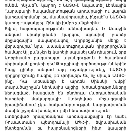
ունեմ. ինչպե՞ս կարող է ՆԱՏՕ-ն նպաստել Լեռնային
Ղարաբաղի հակամարտության արդարացի ու կայուն
կարգավորմանը եւ, մասնավորապես, ինչպե՞ս ՆԱՏՕ-ն
կարող է աջակցել Մինսկի խմբի ջանքերին»:
Տվյալ հայտարարությունն աննախադեպ է: Առաջին
անգամ միակողմանի կարգով այդպիսի բարձր
միջազգային մակարդակով Ադրբեջանին մեղք է
վերագրվում նրա ապակառուցողական դիրքորոշման
համար: Այլ բան չէր էլ կարելի սպասել այն դեպքում, երբ
Ադրբեջանը բացահայտ աջակցություն է հայտնում
սիրիական քրդերի դեմ Թուրքիայի գործողություններին:
Բայց չլիներ անգամ այդ աջակցությունը, ՆԱՏՕ-ի
դիրքորոշումը հազիվ թե փոխվեր: Եվ ոչ միայն ՆԱՏՕ-
ինը: Դա տեսանելի է արդեն Մինսկի խմբի՝
տարածաշրջան ներկայիս այցից. խոսակցությունները
նեղացված, հասցված են ընդհուպ մարդասիրական
հարցերի մակարդակի: Ստեղծված միջազգային
իրավիճակում չկա հակամարտության կարգավորման
մասին լրջորեն խոսելու ոչ մի հնարավորություն:
Ստեղծված իրավիճակում արձագանքային էր նաեւ
Ռուսաստանի պետդումայի ԱՊՀ-ի, եվրասիական
ինտեգրման եւ հայրենակիցների հետ կապերի