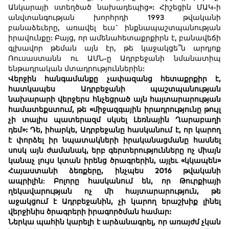
Անկարայի ստեղծած նախադեպից»: Հիշեցին ՄԱԿ-ի
անվտանգության խորհրդի 1993 թվականի
բանաձեւերը, առավել եւս` ինքնապաշտպանության
իրավունքը: Բայց, որ ամենահետաքրքիրն է, բանավեճի
գլխավոր թեման այն էր, թե կաջակցե՞ն արդյոք
Ռուսաստանն ու ԱՄՆ-ը Ադրբեջանի նմանատիպ
ենթադրական մտադրություններին:
Վերջին
հանգամանքը
չափազանց
հետաքրքիր
է
,
հատկապես
Ադրբեջանի
պաշտպանության
նախարարի
վերջերս
հնչեցրած
այն
հայտարարության
համատեքստում
,
թե
«
միջազգային
իրադրությունը
թույլ
չի
տալիս
պատերազմ
սկսել
Լեռնային
Ղարաբաղի
դեմ
»:
Դե
,
իհարկե
,
Ադրբեջանը
հասկանում
է
,
որ
կարող
է
փորձել
իր
նպատակների
իրականացմանը
հասնել
սոսկ
այն
ժամանակ
,
երբ
գերտերությունները
ոչ
միայն
կանաչ
լույս
կտան
իրենց
ծրագրերին
,
այլեւ
«
կկապեն
»
Հայաստանի
ձեռքերը
,
ինչպես
2016
թվականի
ապրիլին
:
Բոլորը
հասկանում
են
,
որ
Թուրքիայի
ղեկավարության
ոչ
մի
հայտարարություն
,
թե
աջակցում
է
Ադրբեջանին
,
չի
կարող
երաշխիք
լինել
վերջինիս
ծրագրերի
իրագործման
համար
:
Ներկա
պահին
կարելի
է
արձանագրել
,
որ
առայժմ
չկան