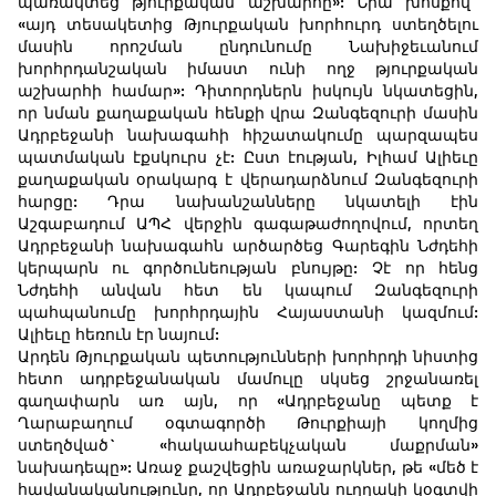
պառակտեց թյուրքական աշխարհը»: Նրա խոսքով`
«այդ տեսակետից Թյուրքական խորհուրդ ստեղծելու
մասին որոշման ընդունումը Նախիջեւանում
խորհրդանշական իմաստ ունի ողջ թյուրքական
աշխարհի համար»: Դիտորդներն իսկույն նկատեցին,
որ նման քաղաքական հենքի վրա Զանգեզուրի մասին
Ադրբեջանի նախագահի հիշատակումը պարզապես
պատմական էքսկուրս չէ: Ըստ էության, Իլհամ Ալիեւը
քաղաքական օրակարգ է վերադարձնում Զանգեզուրի
հարցը: Դրա նախանշանները նկատելի էին
Աշգաբադում ԱՊՀ վերջին գագաթաժողովում, որտեղ
Ադրբեջանի նախագահն արծարծեց Գարեգին Նժդեհի
կերպարն ու գործունեության բնույթը: Չէ որ հենց
Նժդեհի անվան հետ են կապում Զանգեզուրի
պահպանումը խորհրդային Հայաստանի կազմում:
Ալիեւը հեռուն էր նայում:
Արդեն Թյուրքական պետությունների խորհրդի նիստից
հետո ադրբեջանական մամուլը սկսեց շրջանառել
գաղափարն առ այն, որ «Ադրբեջանը պետք է
Ղարաբաղում օգտագործի Թուրքիայի կողմից
ստեղծված` «հակաահաբեկչական մաքրման»
նախադեպը»: Առաջ քաշվեցին առաջարկներ, թե «մեծ է
հավանականությունը, որ Ադրբեջանն ուղղակի կօգտվի