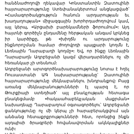
հանձնաժողովի ղեկավար Կոնստանտին Զատուլինի
հայտարարությունը Ստեփանակերտում անցկացված՝
«Համագործակցություն հանուն արդարության եւ
խաղաղության» միջազգային խորհրդաժողովում կամ,
այլ կերպ, «Արցախի բարեկամների ֆորումում»: Այդ
հայտնի գործիչն ընդամենը հերթական անգամ կրկնեց
իր կարծիքը, թե «խիղճն ու արդարությունը
ինքնորոշման համար ժողովրդի պայքարի կողմն է,
Լեռնային Ղարաբաղի կողմը»: Եվ, որ ինքը Լեռնային
Ղարաբաղն Ադրբեջանի կազմ վերադարձնելու ոչ մի
հեռանկար չի տեսնում:
Ադրբեջանի արտգործնախարարությունը նոտա է հղել
Ռուսաստանի ԱԳ նախարարությանը՝ Զատուլինի
հայտարարությունը մեկնաբանելու խնդրանքով: Բայց
առանց մեկնաբանությունների էլ պարզ է, որ
Թուրքիայի ստեղծած՝ այլ բնակչության հետագա
բնակեցմամբ «հակաահաբեկչական մաքրման»
նախադեպը Ղարաբաղում օգտագործելու՝ Ադրբեջանի
ցանկությունը ոչ մի կերպ չի հարաբերակցվում այն
անձանց հետաքրքրությունների հետ, որոնցից ինքն
այդպիսի ծրագրերի հովանավորման ակնկալիքներ
ունի: