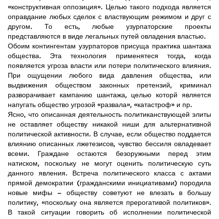
«конструктивная оппозиция». Целью такого подхода является
оправдание любых сделок с властвующим режимом и друг с
другом. То есть, любые узурпаторские проекты
представляются в виде легальных путей овладения властью.
Обоим контингентам узурпаторов присуща практика шантажа
общества. Эта технология применятеся тогда, когда
появляется угроза власти или потери политического влияния.
При ощущении любого вида давления общества, или
выдвижения обществом законных претензий, криминал
разворачивает кампанию шантажа, целью которй является
напугать общество угрозой «развала», «катастроф» и пр.
Ясно, что описанная деятельность политиканствующей элиты
не оставляет обществу никакой ниши для альтернативной
политической активности. В случае, если общество поддается
влиянию описанных лжетезисов, чувство бессиля овладевает
всеми. Граждане остаются безоружными перед этим
натиском, поскольку не могут оценить политическую суть
данного явления. Встреча политического класса с актами
прямой демократии (гражданскими инициативами) породила
новые мифы – обществу советуют не влезать в большу
политику, «поскольку она является прерогативой политиков».
В такой ситуации говорить об исполнении политической