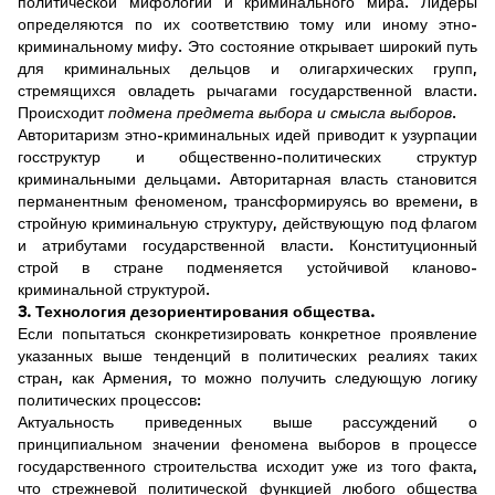
политической мифологии и криминального мира. Лидеры
определяются по их соответствию тому или иному этно-
криминальному мифу. Это состояние открывает широкий путь
для криминальных дельцов и олигархических групп,
стремящихся овладеть рычагами государственной власти.
Происходит
подмена предмета выбора и смысла выборов
.
Авторитаризм этно-криминальных идей приводит к узурпации
госструктур и общественно-политических структур
криминальными дельцами. Авторитарная власть становится
перманентным феноменом, трансформируясь во времени, в
стройную криминальную структуру, действующую под флагом
и атрибутами государственной власти. Конституционный
строй в стране подменяется устойчивой кланово-
криминальной структурой.
3. Технология дезориентирования общества.
Если попытаться сконкретизировать конкретное проявление
указанных выше тенденций в политических реалиях таких
стран, как Армения, то можно получить следующую логику
политических процессов:
Актуальность приведенных выше рассуждений о
принципиальном значении феномена выборов в процессе
государственного строительства исходит уже из того факта,
что стрежневой политической функцией любого общества