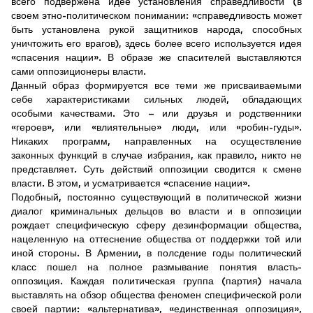
всего подвержена идее установления справедливости (в
своем этно-политическом понимании: «справедливость может
быть установлена рукой защитников народа, способных
уничтожить его врагов), здесь более всего используется идея
«спасения нации». В образе же спасителей выставляются
сами оппозиционеры власти.
Данный образ формируется все теми же присваиваемыми
себе характеристиками сильных людей, обладающих
особыми качествами. Это – или друзья и родственники
«героев», или «влиятельные» люди, или «робин-гуды».
Никаких программ, направленных на осуществление
законных функций в случае избрания, как правило, никто не
представляет. Суть действий оппозиции сводится к смене
власти. В этом, и усматривается «спасение нации».
Подобный, постоянно существующий в политической жизни
диалог криминальных дельцов во власти и в оппозиции
рождает специфическую сферу дезинформации общества,
нацеленную на оттеснение общества от поддержки той или
иной стороны. В Армении, в полсдение годы политический
класс пошел на полное размывание понятия власть-
оппозиция. Каждая политическая группа (партия) начала
выставлять на обзор общества феномен специфической роли
своей партии: «альтернатива», «единственная оппозиция»,