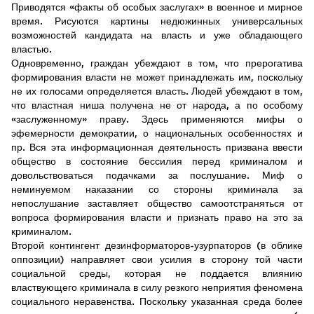
Приводятся «факты об особых заслугах» в военное и мирное
время. Рисуются картины недюжинных универсальных
возможностей кандидата на власть и уже обладающего
властью.
Одновременно, граждан убеждают в том, что прерогатива
формирования власти не может принадлежать им, поскольку
не их голосами определяется власть. Людей убеждают в том,
что властная ниша получена не от народа, а по особому
«заслуженному» праву. Здесь применяются мифы о
эфемерности демократии, о национальных особенностях и
пр. Вся эта информационная деятельность призвана ввести
общество в состояние бессилия перед криминалом и
довольствоваться подачками за послушание. Миф о
неминуемом наказании со стороны криминала за
непослушание заставляет общество самоотстраняться от
вопроса формирования власти и признать право на это за
криминалом.
Второй контингент дезинформаторов-узурпаторов (в облике
оппозиции) направляет свои усилия в сторону той части
социальной среды, которая не поддается влиянию
властвующего криминала в силу резкого неприятия феномена
социального неравенства. Поскольку указанная среда более