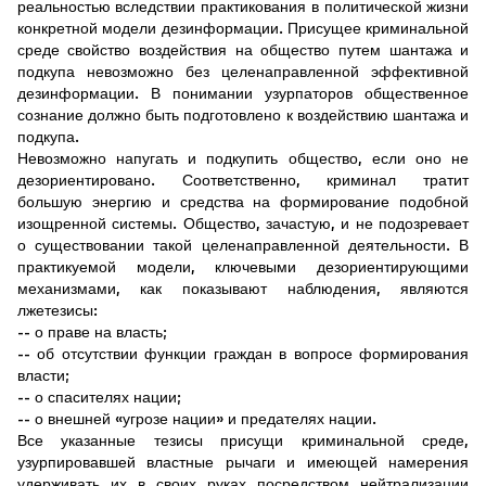
реальностью вследствии практикования в политической жизни
конкретной модели дезинформации. Присущее криминальной
среде свойство воздействия на общество путем шантажа и
подкупа невозможно без целенаправленной эффективной
дезинформации. В понимании узурпаторов общественное
сознание должно быть подготовлено к воздействию шантажа и
подкупа.
Невозможно напугать и подкупить общество, если оно не
дезориентировано. Соответственно, криминал тратит
большую энергию и средства на формирование подобной
изощренной системы. Общество, зачастую, и не подозревает
о существовании такой целенаправленной деятельности. В
практикуемой модели, ключевыми дезориентирующими
механизмами, как показывают наблюдения, являются
лжетезисы:
-- о праве на власть;
-- об отсутствии функции граждан в вопросе формирования
власти;
-- о спасителях нации;
-- о внешней «угрозе нации» и предателях нации.
Все указанные тезисы присущи криминальной среде,
узурпировавшей властные рычаги и имеющей намерения
удерживать их в своих руках посредством нейтрализации