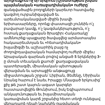
արդյունքում ոչ մի երկրում իշխանության չեկան
պայմանական «առաջադիմական» ուժերը
՝
զանգվածային բողոքների կարեւոր հատվածը
կազմող ուրբանիզացված եւ
արեւմտականացված միջին խավի
երիտասարները, որոնք փաստացի չունեին ո՛չ
բավարար կամք, ո՛չ կազմակերպություն, ո՛չ
հստակ քաղաքական ծրագիր: Հակառակը՝
ամենուրեք պայքարը ծավալվեց արմատապես
հակաարեւմտյան եւ «հետադիմական»
իսլամիզմի եւ աշխարհիկ բայց ոչ
ժողովրդավարական համարվող ուժերի միջեւ:
Արաբական գարնան բովով անցած 5 երկներից 3-
ը մտան տեւական քաոսի՝ քաղաքացական
պատերազմի, միասնական պետության
վերացման եւ արտաքին անթաքույց
միջամտության շրջան՝ Լիբիան, Յեմենը, Սիրիան:
Սրանց հարում է նաեւ Իրաքը: Մնացած երկուսից՝
քիչ թե շատ կայուն ազատ կարգեր
հաստատվեցին Թունիսում, իսկ Եգիպտոսում
անկայունության եւ իսլամիստական
կառավրման կարճ շրջանից հետո տեղի ունեցավ
վերադարձ դեպի նախկին ռազմական