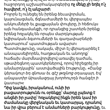
հաջորդող աշխարհակարգերից
ոչ մեկը չի եղել ո՛չ
հավերժ, ո՛չ էլ անշարժ
:
Բոլորն էլ ունեցել են իրենց ձեւավորման,
կայունացման, ճգնաժամերի եւ վերջապես
անկումների եւ քայքայման փուլերը, ի հեճուկս
այն հանգամանքի, որ դրանցից շատերն իրենք
իրենց հռչակել են որպես մարդկության
նվիրական ձգտումների եւ գաղափարների
կատարում՝ պատմության ավարտ:
Պատմությունը, սակայն, միշտ էլ վերադարձել է
անսպասելիորեն, հաղթական եւ անողոք՝
հաճախ մարմնավորվելով առավել դաժան,
սթափեցնող պատկերներով, որով հիշեցրել իր
անմարդկային՝ աստվածային էությունը.
«Շանց
կերակուր եդ զնոսա եւ գէշ թռչնոց օդապար, Եվ
անպատիր Արամազդայ խորհուրդն հանգէր ի
կատար»:
Դից կամքն, իրականում, ունի իր
բացատրությունն ու օրենքը՝ մարդը չպետք է
անցնի իր չափը՝ հռչակելով ինքն իրեն կամ իր
ժամանակը վերջնական եւ կատարյալ. դրանով
նա իր վրա բերում է անմահների բարկությունը
, եւ