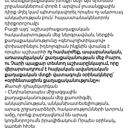
եւ մերձքաղաքական խոսքի մեջ: Այս միտման
շրջանակներում փորձ է արվում լուսանցքային
դիրք մղել կամ պիտակավորել որպես ոչ ակտուալ
անկախության բուն՝ հայաստանակենտրոն
դիրքորոշումը:
Բացի այդ՝ աշխարհաքաղաքական
հակամարտության մեջ ներգրավման, ներքին
քաղաքականությունը «գեոպոլիտիկայով»
փոխարինելու իդեոլոգիան ինքնին վտանգ է
որպես աշխարհի
ոչ համարժեք, ապաբանական,
առասպելական՝ քաղաքականության մեջ Բարու
ու Չարի պայքար տեսնող աշխարընկալում, որը
վերարտադրում է հայկական ավանդական
քաղաքական մտքի վատագույն օրինակները՝
«օրիենտացիոն քաղաքականությունը»:
Քաոսի դիալեկտիկան
- Ընդհանրապես միջազգային
քաղաքականության մեջ քաոտիզմի,
անկայունության, անկանխատեսելիության,
արագ շրջադարձերի, հակասությունների կտրուկ
աճը, որոնք բարդացնում են արագ
կողմնորոշումն իրավիճակում: Որպես օրինակ,
կարելի հիշել