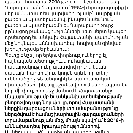
պետք է համարել 2016 թ.-ը, որը նշանավորվեց
Ղարաբաղյան ճակատում 1994-ի հրադադարից ի
վեր աննախադեպ լարվածությամբ՝ ապրիլյան
քառօրյա պատերազմով, ինչպես նաեւ նույն
քառօրյա պատերազմի եւ Ղարաբաղի շուրջ
ըթնացող բանակցությունների հետ սերտ կապեր
դրսեւորող եւ անկախ Հայաստանի պատմության
մեջ նույնպես աննախադեպ՝ հուլիսյան զինված
խռովությամբ Երեւանում:
Պետք է նշել, որ երկու փորձություներից էլ
հայկական պետությունն ու հայկական
հասարակությունը պատվով դուրս եկան,
սակայն, հարցի մյուս կողմն այն է, որ տեղի
ունեցածը ոչ թե անցողիկ եւ պատահական
դիպվածներ էին, այլ նշանավորում են որակապես
նոր մի փուլ, որի մեջ մտնում է Հայաստանը:
Անկայունությամբ եւ անկանխատեսելիությամբ
բնորոշվող այդ նոր փուլը, որով Հայաստանի
ներքին զարգացումների տրամաբանությունը
ներգծվում է համաշխարհային զարգացումների
տրամաբանության մեջ, միայն սկսվո՛ւմ է 2016-ի
աննախադեպ իրադարձություններով
:
Այլ կերպ ասած՝ ապրիլյան պատերազմն ու