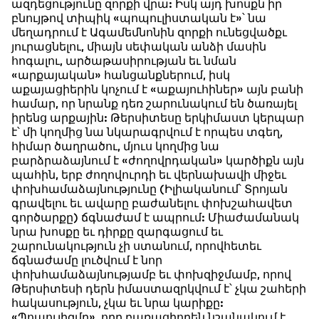
ազդեցությունը զորքի վրա: Իսկ այդ խոսքն իր
բնույթով տիպիկ «պոպուլիստական է»՝ նա
մեղադրում է Ագամեմնոնին զորքի ունեցվածքւ
յուրացնելու, միայն սեփական անձի մասին
հոգալու, արծաթասիրության եւ նման
«արքայական» հանցանքներում, իսկ
աքայացիերին կոչում է «աքայուհիներ» այն բանի
համար, որ նրանք դեռ շարունակում են ծառայել
իրենց արքային: Թերսիտեսը երկիմաստ կերպար
է՝ մի կողմից նա նկարագրվում է որպես տգեղ,
հիմար ծաղրածու, մյուս կողմից նա
բարձրաձայնում է «ժողովրդական» կարծիքն այն
պահին, երբ ժողովուրդի եւ վերնախավի միջեւ
փոխհամաձայնությունը (Իլիականում՝ Տրոյան
գրավելու եւ ավարը բաժանելու փոխշահավետ
գործարքը) ճգնաժամ է ապրում: Միաժամանակ
նրա խոսքը եւ դիրքը զարգացում եւ
շարունակություն չի ստանում, որովհետեւ
ճգնաժամը լուծվում է նոր
փոխհամաձայնությամբ եւ փոխզիջմամբ, որով
Թերսիտեսի դերն իմաստազրկվում է՝ չկա շահերի
հակասություն, չկա եւ նրա կարիքը:
«Պոպուլիզմը», որը բառացիորեն նշանակում է