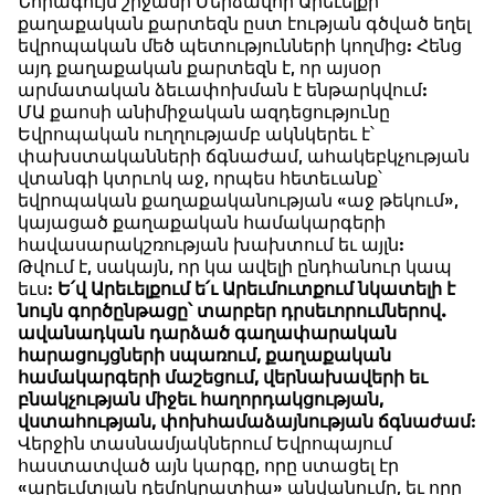
Նորագույն շրջանի Մերձավոր Արեւելքի
քաղաքական քարտեզն ըստ էության գծված եղել
եվրոպական մեծ պետությունների կողմից: Հենց
այդ քաղաքական քարտեզն է, որ այսօր
արմատական ձեւափոխման է ենթարկվում:
ՄԱ քաոսի անիմիջական ազդեցությունը
Եվրոպական ուղղությամբ ակնկերեւ է՝
փախստականների ճգնաժամ, ահակեբկչության
վտանգի կտրւոկ աջ, որպես հետեւանք՝
եվրոպական քաղաքականության «աջ թեկում»,
կայացած քաղաքական համակարգերի
հավասարակշռության խախտում եւ այլն:
Թվում է, սակայն, որ կա ավելի ընդհանուր կապ
եւս:
Ե՛վ Արեւելքում ե՛ւ Արեւմուտքում նկատելի է
նույն գործընթացը՝ տարբեր դրսեւորումներով.
ավանադկան դարձած գաղափարական
հարացույցների սպառում, քաղաքական
համակարգերի մաշեցում, վերնախավերի եւ
բնակչության միջեւ հաղորդակցության,
վստահության, փոխհամաձայնության ճգնաժամ
:
Վերջին տասնամյակներում Եվրոպայում
հաստատված այն կարգը, որը ստացել էր
«արեւմտյան դեմոկրատիա» անվանումը, եւ որը