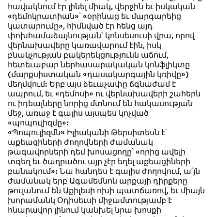
հավակնում էր լինել միակ, վերջին եւ իսկական
«դեմոկրատիան»՝ «օրինաց եւ մարգարեից
կատարումը», հիմնված էր հենց այդ
փոխհամաձայնության՝ կոնսեսուսի վրա, որով
վերնախավերը կառավարում էին, իսկ
բնակչության բակերեկցությունն աճում,
հետեւաբար ներհասարակական կոնֆլիկտը
(մարքսիստական «դասակարգային կռիվը»)
մեղմվում: Երբ այս ձեւաչափը ճգնաժամ է
ապրում, եւ «դեմոսի» ու վերնախավերի շահերն
ու իդեալները նորից մտնում են հակասության
մեջ, առաջ է գալիս այսպես կոչված
«պոպուլիզմը»:
«Պոպուլիզմն» Իլիականի Թերսիտեսն է՝
աքեացիների ժողովների ժամանակ
թագավորների դեմ խոսացողը՝ «որից ավելի
տգեղ եւ ծաղրածու այր չէր եղել աքեացիների
բանակում»: Նա հանդես է գալիս ժողովում, ա՛յն
ժամանակ երբ Ագամեմնոն արքայի դիրքերը
թուլանում են Աքիլեսի ոխի պատճառով, եւ միայն
խորամանկ Օդիսեւսի միջամտությամբ է
հնարավոր լինում կանխել նրա խոսքի