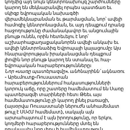
կողմից այդ նույն կենտրոնախույզ շարժումները
կարող են մեկնաբանվել որպես պատճառ եւ
սկիզբ եվրոպական նախագծի
վերամեկնաբանման եւ թարմացման, նոր՝ ավելի
համոզիչ կենտրոնացման, եւ այդ դեպքում դրանց
հաջողությունը ժամանակավոր եւ անցումային
բնույթ ունեն, որին հետեւելու է նոր՝
աշխարհաքաղաքականորեն ավելի անկախ եւ
ավելի կենտրոնաձիգ Եվրոպայի կայացումը: Այս
հնարավորության իրականացման դեպքում
լիովին նոր բնույթ կարող են ստանալ եւ հայ-
եվրոպական հարաբերությունները:
Նոր «սառը պատերազմը». անհնարինն՝ ակնառու
- Արեւմուտք-Ռուսաստան
հարաբերություններում հակասությունների
կտրուկ աճը, որը շատերը համեմատում են Սառը
պատերազմի տարիների հետ: Թեեւ այս
համեմատությունը չի կարող լինել բառացի,
(այսօրվա Ռուսաստանի ներուժն անհամեմատ
թույլ է ՍՍՀՄ համեմատ), սակայն այն
արտահայտում է այն իրողությունը, որ երկու
կողմերի հարաբերությունները մտել են
որակապես նոր փուլ ի համեմատություն