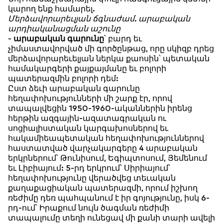
կարող ենք համարել.
Մերձավորարեւլյան ճգնաժամ. արաբական
արդիականացման աշունը
-
արաբական գարունը
՝ բարդ եւ
չիմաստավորված մի գործընթաց, որը սկիզբ դրեց
մերձավորարեւելյան ներկա քաոսին՝ պետական
համակարգերի քայքայմանը եւ բոլորի
պատերազմին բոլորի դեմ:
Ըստ ձեւի արաբական գարունը
հեղափոխությունների մի շարք էր, որով
տապալվեցին 1950-1960-ականներին իրենց
հերթին ազգային-ազատագրական ու
սոցիալիստական կարգախոսներով եւ
հակամիեապետական հեղափոխություններով
հաստատված վարչակարգերը 4 արաբական
երկրներում՝ Թունիսում, Եգիպտոսում, Յեմենում
եւ Լիբիայում: 5-րդ երկրում՝ Սիրիայում՝
հեղափոխությունը վերածվեց տեւական
քաղաքացիական պատերազմի, որում իշխող
ռեժիմը դեռ պահպանում է իր գոյությունը, իսկ 6-
րդ-ում՝ Իրաքում նույն ծագման ռեժիմի
տապալումը տեղի ունեցավ մի քանի տարի ավելի