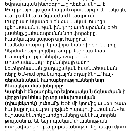
Եվրոպական ինտեգրումը դեռեւս մնում է
Թուրքիայի պաշտոնական օրակարգում, սակայն,
սա էլ ակնհայտ ճգնաժամ է ապրում:
Բացի այդ նկատելի են Հայկական հարցի
(ցեղասպանության խնդրի) արծարծման, եթե
չասենք, շահագործման նոր փորձերը,
հատկապես ցայսօր այդ հարցում
համեմատաբար կրավորական դիրք ունեցող
Գերմանիայի կողմից՝ թուրք-եվրոպական
հարաբերությունների շրջարկում:
Միաժամանակ Գերմանիայի աճող
կետնրոնական քաղաքական եւ տնտեսական
դերը ԵՄ-ում օրակարգային է դարձնում
հայ-
գերմանական հարաբերությունների նոր
ձեւակերպման խնդիրը
:
Կարելի է ենթադրել, որ եվրոպական ճգնաժամն ի
վերջո կունենա իր տրամախոսական
(դիալեկտիկ) լուծումը
: Եթե մի կողմից այսօր թափ
հավաքող այսպես կոչված «պոպուլիստական» եւ
եվրասպեկտիկ շարժքումները ակնհայտորեն
թուլացնում են եվրոպակամ միասնության
գաղափարն ու քաղաքականությունը, ապա մյուս