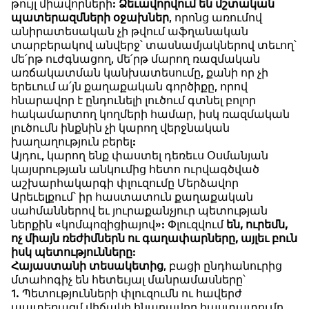
թույլ միավորների:
Ձեւավորվում են մշտական
պատերազմների օջախներ
, որոնց առումով
անիրատեսական չի թվում աֆղանական
տարբերակով անվերջ՝ տասնամյակներով տեւող՝
մե՛րթ ուժգնացող, մե՛րթ մարող ռազմական
առճակատման կանխատեսումը, քանի որ չի
երեւում ա՛յն քաղաքական գործիքը, որով
հնարավոր է ընդունելի լուծում գտնել բոլոր
հակամարտող կողմերի համար, իսկ ռազմական
լուծումն ինքնին չի կարող վերջնական
խաղաղություն բերել:
Այդու, կարող ենք փաստել դեռեւս Օսմանյան
կայսրության անկումից հետո ուրվագծված
աշխարհակարգի փլուզումը Մերձավոր
Արեւելքում՝ իր հաստատուն քաղաքական
սահմաններով եւ յուրաքանչյուր պետության
ներքին «կոմպոզիցիայով»: Փլուզվում
են, ուրեմն,
ոչ միայն ռեժիմներն ու գաղափարները, այլեւ բուն
իսկ պետությունները
:
Հայաստանի տեսակետից
, բացի ընդհանուրից
մտահոգիչ են հետեւյալ մանրամասները՝
1. Պետությունների փլուզումն ու հավերժ
պատերազմ վիճակի հնարավոր հաստատումը