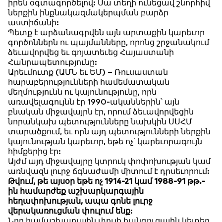
իրեն օգտագործելով: Սա տեղի ունեցավ շնորհիվ
ներքին ինքնակազմակերպման բարձր
աստիճանի:
Պետք է արձանագրվեն այն արտաքին կարեւոր
գործոններն ու պայմանները, որոնց շրջանակում
ձեւավորվեց եւ գոյատեւեց Հայաստանի
Հանրապետությունը:
Արեւմուտք (ԱՄՆ եւ ԵՄ) – Ռուսաստան
հարաբերությունների համեմատական
մեղմությունն ու կայունությունը, որն
առավելագույնն էր 1990-ականներին՝ այն
բնական միջավայրն էր, որում ձեւավորվեցին
նորանկախ պետությունները նախկին ՍՍՀՄ
տարածքում, եւ որն այդ պետությունների ներքին
կայունության կարեւոր, եթե ոչ՝ կարեւորագույն
հիմքերից էր:
Այժմ այդ միջավայրը կտրուկ փոփոխության կամ
առնվազն լուրջ ճգնաժամի միտում է դրսեւորում:
Թվում, թե այսօր եթե ոչ 1914-21 կամ 1988-91 թթ.-
ին համարժեք աշխարկարգային
հեղափոխության, ապա գոնե լուրջ
վերակառուցման փուլում ենք
:
Նոր համաշխարային փուլի հանգուցային կետեր