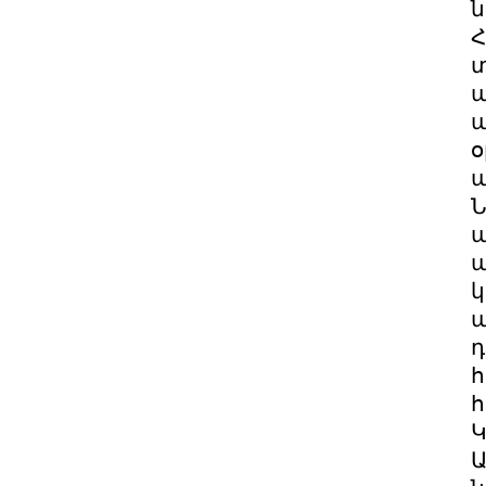
ն
Հ
տ
ա
պ
օ
պ
Ն
ա
ա
կ
ա
դ
հ
հ
Կ
Ա