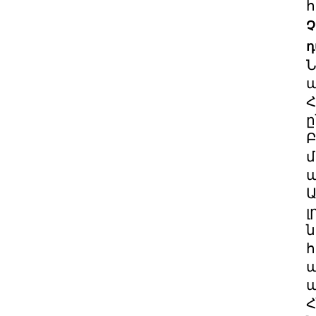
հ
Չ
դ
Ն
ա
Հ
ը
Բ
մ
ա
Ա
լ
ն
հ
ա
պ
Հ