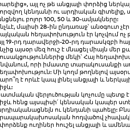
արելից», այլ ոչ թե անցյալի փորձից ներ
որզվող կենդանի ու արդիական գիտելիք,
նցնելու բոլոր 100, 50 և 30-ամյակները:
նչևէ, մայիսի 28-ին ընդառաջ՝ անօգուտ չէր
այկական հեղափոխություն էր կոչվում ոչ թ
յլ 19-րդ դարավերջի-20-րդ դարասկզբի 
նչից այսօր մեզ հուշ է մնացել միայն մե
ուսակցություններից մեկի՝ Հայ հեղափո
նվանում, որի իմաստը տարակուսանքի առիթ
եղափոխություն: Մի կողմ թողնելով այսօր
արո՞ղ է որևէ կապ լինել անցյալի և ներկ
իջև:
ատմական վերլուծության կոչումը պետք է լ
իջև հենց այսպիսի՛ կենսական կապեր ստե
րդիականացնելն ու կենդանի պահելը: Բ
րապարակախոսական հոդվածով չհավակնե
փորձենք ուղիներ հուշել անցյալի և ամեն