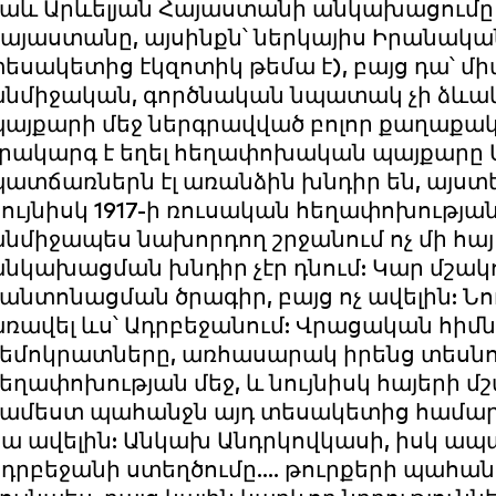
աև Արևելյան Հայաստանի անկախացումը 
այաստանը, այսինքն՝ ներկայիս Իրանական
եսակետից էկզոտիկ թեմա է), բայց դա՝ մի
նմիջական, գործնական նպատակ չի ձևա
այքարի մեջ ներգրավված բոլոր քաղաքա
րակարգ է եղել հեղափոխական պայքարը 
ատճառներն էլ առանձին խնդիր են, այստ
ույնիսկ 1917-ի ռուսական հեղափոխության 
նմիջապես նախորդող շրջանում ոչ մի հ
նկախացման խնդիր չէր դնում: Կար մշակ
անտոնացման ծրագիր, բայց ոչ ավելին: Նու
ռավել ևս՝ Ադրբեջանում: Վրացական հիմ
եմոկրատները, առհասարակ իրենց տեսնո
եղափոխության մեջ, և նույնիսկ հայերի 
ամեստ պահանջն այդ տեսակետից համարվո
ա ավելին: Անկախ Անդրկովկասի, իսկ ա
դրբեջանի ստեղծումը.... թուրքերի պահա