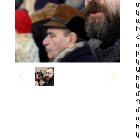
տ
կ
ա
Ի
Հ
ա
ի
կ
Ա
հ
կ
մ
Պ
մ
ա
հ
կ