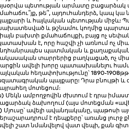
յսօրվա պետության արմատը բացարձակ 
մահաճու՞յք, թե՞, այդուհանդերձ, կապ 
այքարի և հայկական պետության միջև: 
նախատեսված և թշնամու կողմից պարտադր
իայն բախտի քմահաճույքի, բայց ոչ սեփա
ատասխան է, որը հաշվի չի առնում ոչ միայ
նդհանրապես պատմական և քաղաքական վե
ակասական տարրերից բաղկացած, ոչ միագի
արցին ավելի խորը պատասխանելու համար
այկական հեղափոխությունը՝ 1890-1908թթ
զատագրական պայքարը: Դրա բնույթի և 
այրահեղ մոտեցում։
) Մեկն ամբողջովին ժխտում է դրա իմաստն
ացարձակ ձախողում (այս մոտեցման «ավետ
) Մյուսը՝ ավելի ավանդականը, պաթոսի ա
երաշարադրում է դեպքերը՝ առանց լուրջ 
վելի շատ նմանվելով վատ վեպի, քան գիտ