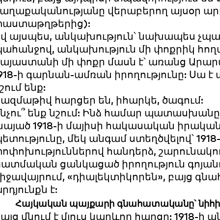
աղաքականությանը վերաբերող այսօր ա
փաստաթղթերից):
վ այսպես, անկախություն՝ նախապես չպա
ահանջով, անկախություն մի փոքրիկ հողա
այաստանի մի փոքր մասն է՝ առանց Արար
918-ի գարնան-ամռան իրողությունը: Սա է 
շում ենք:
ազմաթիվ հարցեր են, իհարկե, ծագում:
նչու՞ ենք նշում: Ինձ համար պատասխանը 
նայած 1918-ի մայիսի հակասական իրականո
ետությունը, մեկ անգամ ստեղծվելով՝ 1918-ի
ոփոխություններով հանդերձ, շարունակում 
ատմական ցանկացած իրողություն գոյանու
իջավայրում, «դիալեկտիկորեն», բայց 
րդյունքն է:
Հայկական պայքարի գնահատականը՝ նիհիլ
այց մնում է մյուս կարևոր հարցը: 1918-ի