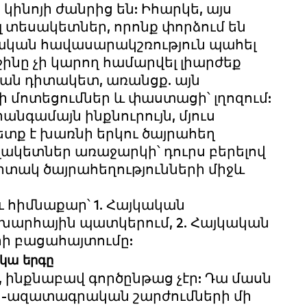
 կինոյի ժանրից են: Իհարկե, այս
 տեսակետներ, որոնք փորձում են
ևական հավասարակշռություն պահել
իջինը չի կարող համարվել լիարժեք
ական դիտակետ, առանցք. այն
 մոտեցումներ և փաստացի՝ լղոզում:
նգամայն ինքնուրույն, մյուս
ետք է խառնի երկու ծայրահեղ
լակետներ առաջարկի՝ դուրս բերելով
տակ ծայրահեղությունների միջև
ւ հիմնաքար՝ 1. Հայկական
խարհային պատկերում, 2. Հայկական
րի բացահայտումը:
կա երգը
ինքնաբավ գործընթաց չէր: Դա մասն
ն-ազատագրական շարժումների մի