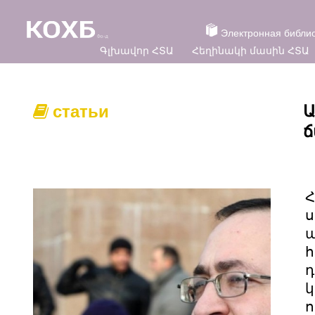
Электронная библи
Գլխավոր ՀՏԱ
Հեղինակի մասին ՀՏԱ
статьи
Ա
Հ
ս
ա
հ
դ
կ
ո