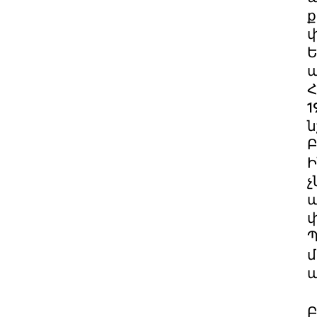
ք
Ե
պ
Հ
1
ն
Բ
Ի
չ
պ
փ
Պ
մ
ա
Բ