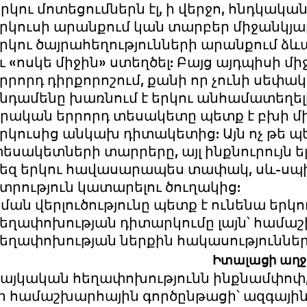
րկու մոտեցումներն էլ, ի վերջո, հնդկական
րկուսի արանքում կան տարբեր միջանկյալ
րկու ծայրահեղությունների արանքում ձ
ւ «ոսկե միջին» ստեղծել: Բայց այդպիսի մ
րրորդ դիրքորոշում, քանի որ չունի սեփ
նդամենը խառնում է երկու անհամատեղելի
րական երրորդ տեսակետը պետք է բխի միա
րկուսից անկախ դիտակետից: Այն ոչ թե պ
եսակետների տարրերը, այլ ինքնուրույն ե
եզ երկու հավասարապես տափակ, սև-սպի
տրություն կատարելու ծուղակից:
ման վերլուծությունը պետք է ունենա երկո
եղափոխության դիտարկումը լայն՝ համաշ
եղափոխության ներքին հակասություննե
Իտալացի աղջ
այկական հեղափոխությունն ինքնամփոփ, 
ր համաշխարհային գործընթացի՝ ազգայի