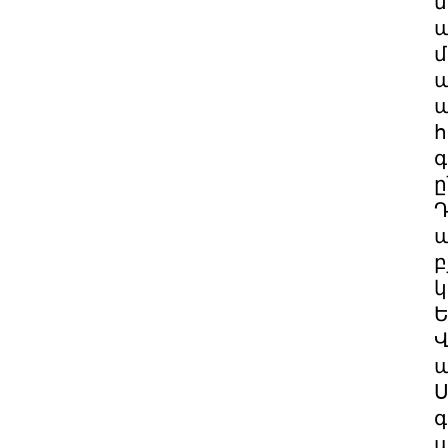
ն
ա
մ
ա
պ
հ
գ
ը
Դ
բ
կ
Ե
Վ
պ
Ս
գ
պ