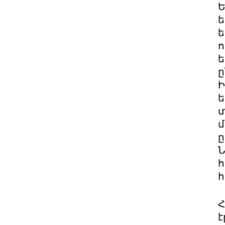
Ե
ե
ե
ո
ե
ը
Ի
ե
տ
մ
ը
Ն
հ
հ
Հ
է