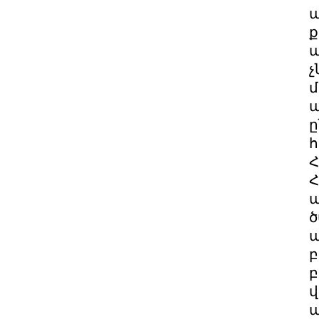
ա
ք
պ
չ
մ
պ
ը
հ
Հ
Հ
ա
ծ
ա
բ
բ
վ
ա