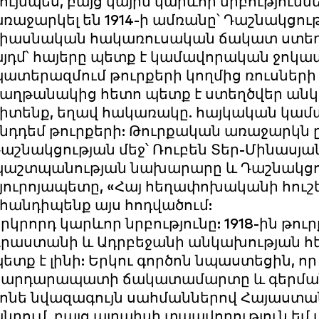
ույնպես, բայց կային կարևոր նրբություն
ռաջարկել են 1914-ի ամռանը՝ Դաշնակցու
իասնական հակառուսական ճակատ ստեղծ
յդմ՝ հայերը պետք է կամավորական ջոկ
ատերազմում թուրքերի կողմից ռուսների 
աղթանակից հետո պետք է ստեղծվեր անկ
իտենք, եղավ հակառակը. հայկական կամա
նդդեմ թուրքերի: Թուրքական առաջարկն ը
աշնակցության մեջ՝ Ռուբեն Տեր-Մինաս
պաշտպանության նախարարը և Դաշնակց
յուրոյապետը, «Հայ հեղափոխականի հուշե
հանդիպենք այս հոդվածում:
րկրորդ կարևոր նրբությունը: 1918-ին թու
րաստանի և Ադրբեջանի անկախության 
ետք է լինի: Երկու գործոն նպաստեցին, որ
արդարապատի ճակատամարտը և գերմանաց
ոնե նվազագույն սահմաններով Հայաստան
նդում, բայց այդպիսի տպավորություն ե