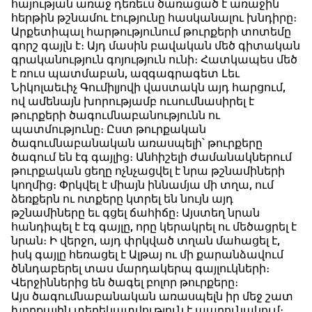
հայության առաջ դեռեւս ծառացած է առաջին
հերթին թշնամու էությունը հասկանալու խնդիրը։
Արքետիպալ հարթությունում թուրքերի տոտեմը
գորշ գայլն է։ Այդ մասին բավական մեծ գիտական
գրականություն գոյություն ունի։ Հատկապես մեծ
է ռուս պատմաբան, ազգագրագետ Լեւ
Նիկոլաեւիչ Գումիլյովի վաստակն այդ հարցում,
ով ամենայն խորությամբ ուսումնասիրել է
թուրքերի ծագումնաբանությունն ու
պատմությունը։ Ըստ թուրքական
ծագումնաբանական առասպելի՝ թուրքերը
ծագում են էգ գայլից։ Անհիշելի ժամանակներում
թուրքական ցեղը ոչնչացվել է նրա թշնամիների
կողմից։ Փրկվել է միայն իննամյա մի տղա, ում
ձեռքերն ու ոտքերը կտրել են նույն այդ
թշնամիները եւ գցել ճահիճը։ Այստեղ նրան
հանդիպել է էգ գայլը, որը կերակրել ու մեծացրել է
նրան։ Ի վերջո, այդ փրկված տղան մահացել է,
իսկ գայլը հեռացել է Ալթայ ու մի քարանձավում
ծննդաբերել տաս մարդակերպ գայլուկների։
Վերջիններից են ծագել բոլոր թուրքերը։
Այս ծագումնաբանական առասպելն իր մեջ շատ
խորքային տեղեկատվություն է պարունակում։