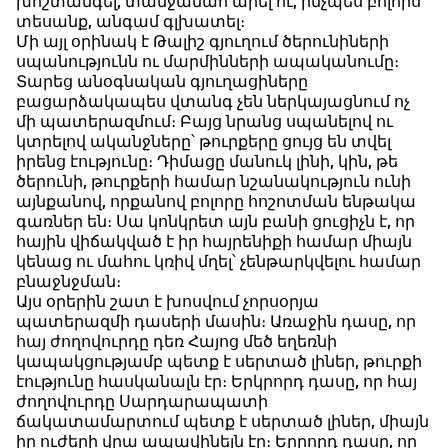
խոշտանգել, տանջամահ արել ու, ինչպես բոլորս
տեսանք, անգամ գլխատել։
Մի այլ օրինակ է Թալիշ գյուղում ծերունիների
սպանությունն ու մարմինների ապականումը։
Տարեց անօգնական գյուղացիները
բացարձակապես վտանգ չեն ներկայացնում ոչ
մի պատերազմում։ Բայց նրանց սպանելով ու
կտրելով ականջները՝ թուրքերը ցույց են տվել
իրենց էությունը։ Դիմացը մանուկ լինի, կին, թե
ծերունի, թուրքերի համար նշանակություն ունի
այնքանով, որքանով բոլորը հոշոտման ենթակա
գառներ են։ Սա կոնկրետ այն բանի ցուցիչն է, որ
հային վիճակված է իր հայրենիքի համար միայն
կենաց ու մահու կռիվ մղել՝ չենթարկվելու համար
բնաջնջման։
Այս օրերին շատ է խոսվում չորսօրյա
պատերազմի դասերի մասին։ Առաջին դասը, որ
հայ ժողովուրդը դեռ Հայոց մեծ եղեռնի
կապակցությամբ պետք է սերտած լիներ, թուրքի
էությունը հասկանալն էր։ Երկրորդ դասը, որ հայ
ժողովուրդը Սարդարապատի
ճակատամարտում պետք է սերտած լիներ, միայն
իր ուժերի վրա ապավինելն էր։ Երրորդ դասը, որ