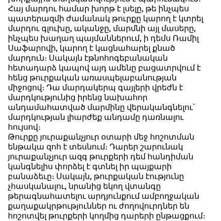
Հայ մարդու համար խորթ է լսելը, թե ինչպես
պատերազմի ժամանակ թուրքը կարող է կտրել
մարդու գլուխը, ականջը, մարմնի այլ մասերը,
ինչպես խաղաղ պայմաններում, ի դեմս Ռամիլ
Սաֆարովի, կարող է կացնահարել քնած
մարդուն։ Սակայն էթնոհոգեբանական
հետադարձ կապով այդ ամենը բացատրվում է
հենց թուրքական առասպելաբանության
միջոցով։ Դա մարդակերպ գայլերի վրեժն է
մարդկությունից իրենց նախահոր
անդամահատված մարմինը վերականգնելու՝
մարդկության լիարժեք անդամը դառնալու
հույսով։
Թուրքը յուրաքանչյուր օտարի մեջ հոշոտման
ենթակա զոհ է տեսնում։ Դարեր շարունակ
յուրաքանչյուր ազգ թուրքերի դեմ հանդիման
կանգնելիս փորձել է գտնել իր պայքարի
բանաձեւը։ Սակայն, թուրքական էությունը
չհասկանալու, նրանից եկող վտանգը
թերագնահատելու արդյունքում ամբողջական
քաղաքակրթություններ ու ժողովուրդներ են
հոշոտվել թուրքերի կողմից դարերի ընթացքում։