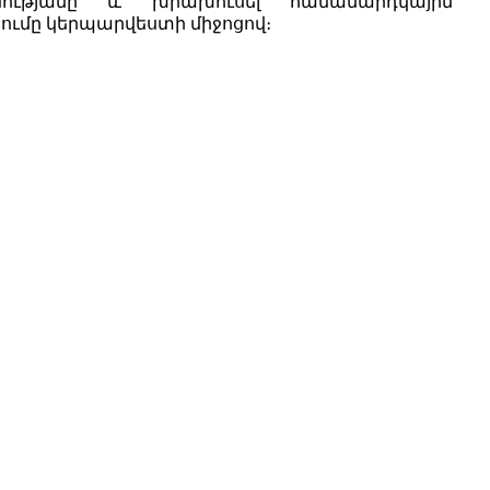
ոսությանը և խրախուսել համամարդկային
արժեքների արտահայտումը կերպարվեստի միջոցով։