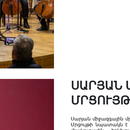
ՍԱՐՅԱՆ 
ՄՐՑՈՒՅԹ
Սարյան միջազգային մր
Մրցույթի նպատակն է 