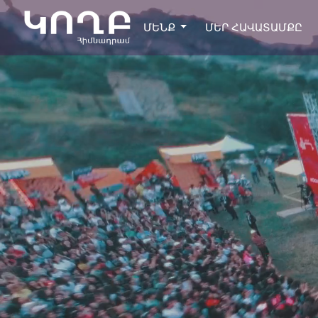
ՄԵՆՔ
ՄԵՐ ՀԱՎԱՏԱՄՔԸ