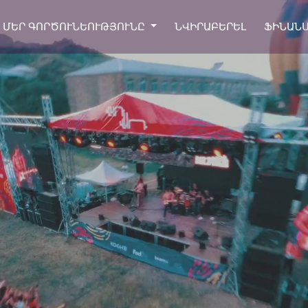
ՄԵՐ ԳՈՐԾՈՒՆԵՈՒԹՅՈՒՆԸ
ՆՎԻՐԱԲԵՐԵԼ
ՖԻՆԱՆ