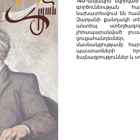
140-ամյակին նվիրվա
գործունեության հ
նախատեսվում են համը
Զարյանի քանդակի տեղ
անտիպ ստեղծագործ
չհրապարակված լու
ցուցահանդեսներ, 
մասնակցությամբ հար
պաստառների հր
ձայնագրություններ և 