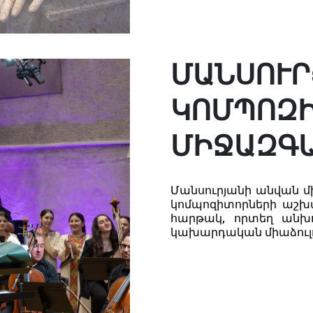
ՄԱՆՍՈՒՐ
ԿՈՄՊՈԶ
ՄԻՋԱԶԳԱ
Մանսուրյանի անվան մ
կոմպոզիտորների աշխա
հարթակ, որտեղ անխո
կախարդական միաձուլո