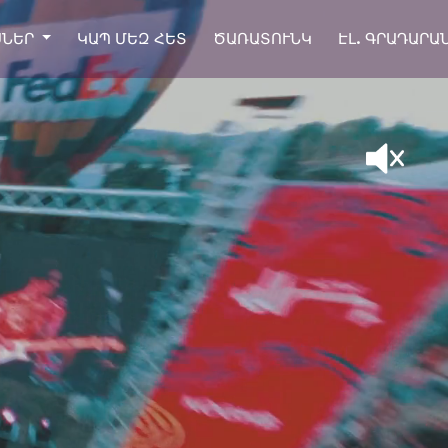
ՍՆԵՐ
ԿԱՊ ՄԵԶ ՀԵՏ
ԾԱՌԱՏՈՒՆԿ
ԷԼ. ԳՐԱԴԱՐԱ