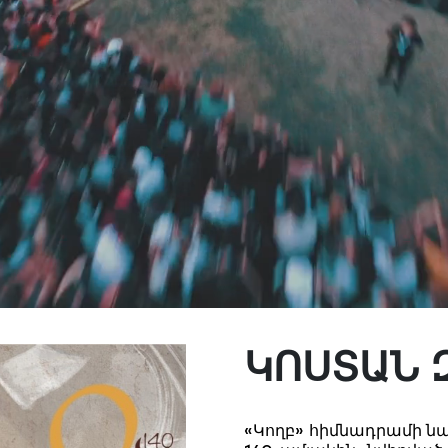
ԿՈՍՏԱՆ 
«Կողբ» հիմնադրամի ն