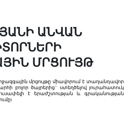
ՅԱՆԻ ԱՆՎԱՆ
ԻՏՈՐՆԵՐԻ
ՅԻՆ ՄՐՑՈՒՅԹ
իջազգային մրցույթը միավորում է տաղանդավոր
րհի բոլոր ծայրերից` ստեղծելով յուրահատուկ
ւսափելի է երաժշտության և գրականության
ւմը: