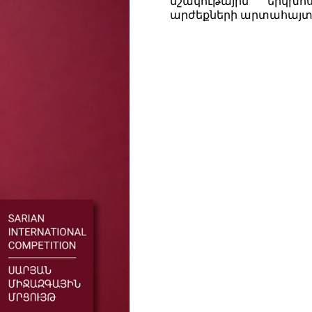
մշակութային երկխ