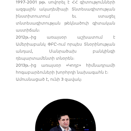
1997-2001 թթ. սովորել է ՀՀ գիտությունների
ազգային ակադեմիայի Տնտեսագիտության
ինստիտուտում եւ ստացել
տնտեսագիտության թեկնածուի գիտական
աստիճան։
2012թ.-ից առայսօր աշխատում է
Ամերիաբանկ ՓԲԸ-ում որպես Տնօրինության
անդամ, Մանրածախ բանկինգի
դեպարտամենտի տնօրեն։
2013թ.-ից առայսօր «Կողբ» հիմնադրամի
հոգաբարձուների խորհրդի նախագահն է։
Ամուսնացած է, ունի 3 զավակ։