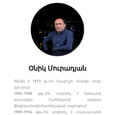
Օնիկ Մուրադյան
Ծնվել է 1972 թ.-ին Տավուշի մարզի Կողբ
գյուղում։
1986-1989 թթ.-ին սովորել է Երեւանի
Արտաշես Շահինյանի անվան
ֆիզիկամաթեմատիկական դպրոցում։
1989-1994 թթ.-ին սովորել է Հայաստանի