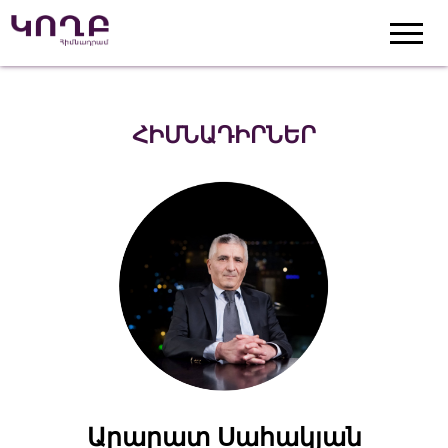
ՀԻՄՆԱԴԻՐՆԵՐ
Արարատ Սահակյան