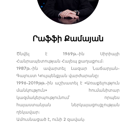
Րաֆֆի Քամայան
Ծնվել է 1969թ.-ին Սիրիայի
Հանրապետության Հալեպ քաղաքում։
1987թ.-ին ավարտել Լազար Նաճարյան-
Գալուստ Կուլպենքյան վարժարանը:
1996-2019թթ.-ին աշխատել է «Առաքելություն
մանկություն» հումանիտար
կազմակերպությունում՝ որպես
հայաստանյան ներկայացուցչության
ղեկավար։
Ամուսնացած է, ունի 2 զավակ։