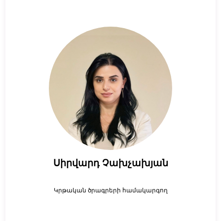
Սիրվարդ Չախչախյան
Կրթական ծրագրերի համակարգող