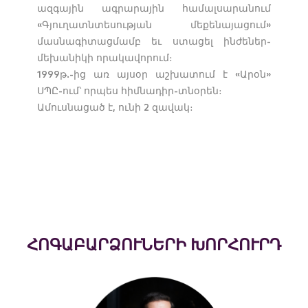
ազգային ագրարային համալսարանում
«Գյուղատնտեսության մեքենայացում»
մասնագիտացմամբ եւ ստացել ինժեներ-
մեխանիկի որակավորում։
1999թ.-ից առ այսօր աշխատում է «Արօն»
ՍՊԸ-ում՝ որպես հիմնադիր-տնօրեն։
Ամուսնացած է, ունի 2 զավակ։
ՀՈԳԱԲԱՐՁՈՒՆԵՐԻ ԽՈՐՀՈՒՐԴ