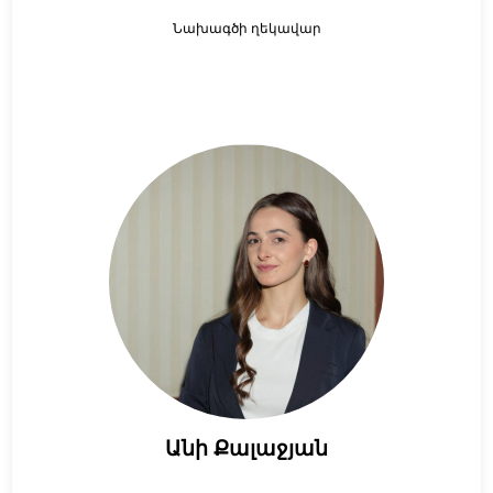
Նախագծի ղեկավար
Անի Քալաջյան