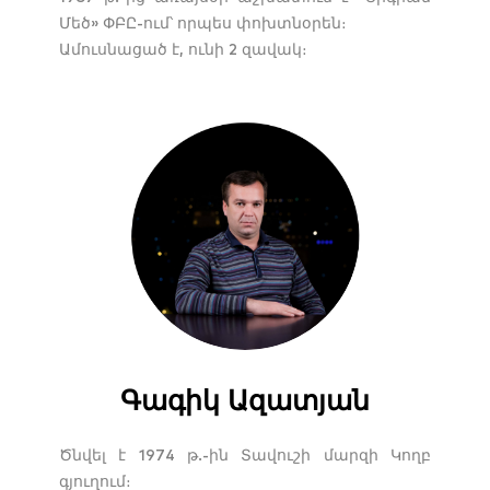
Մեծ» ՓԲԸ-ում՝ որպես փոխտնօրեն։
Ամուսնացած է, ունի 2 զավակ։
Գագիկ Ազատյան
Ծնվել է 1974 թ.-ին Տավուշի մարզի Կողբ
գյուղում։