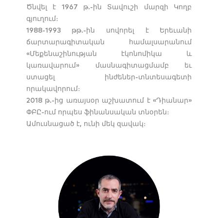
Ծնվել է 1967 թ.-ին Տավուշի մարզի Կողբ
գյուղում։
1988-1993 թթ.-ին սովորել է Երեւանի
ճարտարագիտական համալսարանում
«Մեքենաշինության էկոնոմիկա և
կառավարում» մասնագիտացմամբ եւ
ստացել ինժեներ-տնտեսագետի
որակավորում։
2018 թ.-ից առայսօր աշխատում է «Դիանար»
ՓԲԸ-ում որպես ֆինանսական տնօրեն։
Ամուսնացած է, ունի մեկ զավակ։