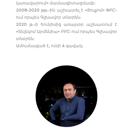
կառավարում» մասնագիտացմամբ։
2008-2020 թթ.-ին աշխատել է «Յուքոմ» ՓԲԸ-
ում որպես Գլխավոր տնօրեն։
2020 թ.-ի հունիսից առայսօր աշխատում է
«Տելեկոմ Արմենիա» ԲԲԸ-ում որպես Գլխավոր
տնօրեն։
Ամուսնացած է, ունի 4 զավակ։