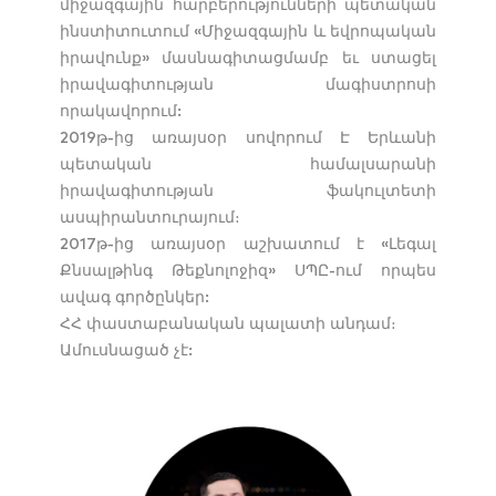
միջազգային հարբերությունների պետական
ինստիտուտում «Միջազգային և եվրոպական
իրավունք» մասնագիտացմամբ եւ ստացել
իրավագիտության մագիստրոսի
որակավորում:
2019թ-ից առայսօր սովորում Է Երևանի
պետական համալսարանի
իրավագիտության ֆակուլտետի
ասպիրանտուրայում։
2017թ-ից առայսօր աշխատում է «Լեգալ
Քնսալթինգ Թեքնոլոջիզ» ՍՊԸ-ում որպես
ավագ գործընկեր:
ՀՀ փաստաբանական պալատի անդամ։
Ամուսնացած չէ: