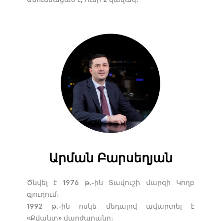
Ամուսնացած է, ունի 2 զավակ։
Արման Բարսեղյան
Ծնվել է 1976 թ.-ին Տավուշի մարզի Կողբ
գյուղում։
1992 թ.-ին ոսկե մեդալով ավարտել է
«Քվանտ» վարժարանը։