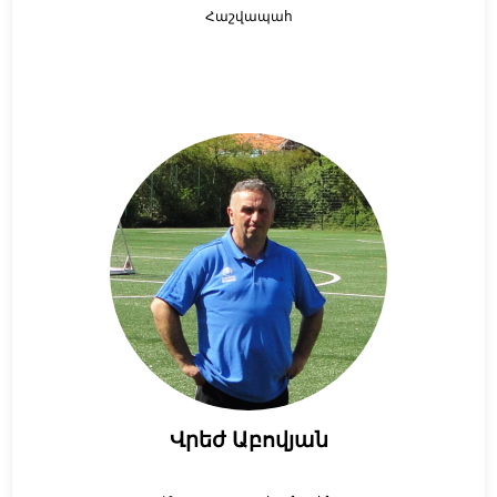
Հաշվապահ
Վրեժ Աբովյան