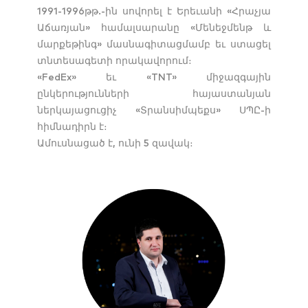
1991-1996թթ.-ին սովորել է Երեւանի «Հրաչյա
Աճառյան» համալսարանը «Մենեջմենթ և
մարքեթինգ» մասնագիտացմամբ եւ ստացել
տնտեսագետի որակավորում։
«FedEx» եւ «TNT» միջազգային
ընկերությունների հայաստանյան
ներկայացուցիչ «Տրանսիմպեքս» ՍՊԸ-ի
հիմնադիրն է։
Ամուսնացած է, ունի 5 զավակ։