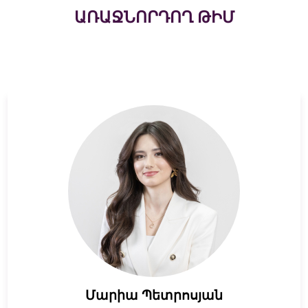
ԱՌԱՋՆՈՐԴՈՂ ԹԻՄ
Մարիա Պետրոսյան