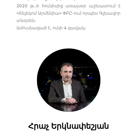
2020 թ.-ի հունիսից առայսօր աշխատում է
«Տելեկոմ Արմենիա» ՓԲԸ-ում որպես Գլխավոր
տնօրեն։
Ամուսնացած է, ունի 4 զավակ։
Հրաչ Երկնափեշյան