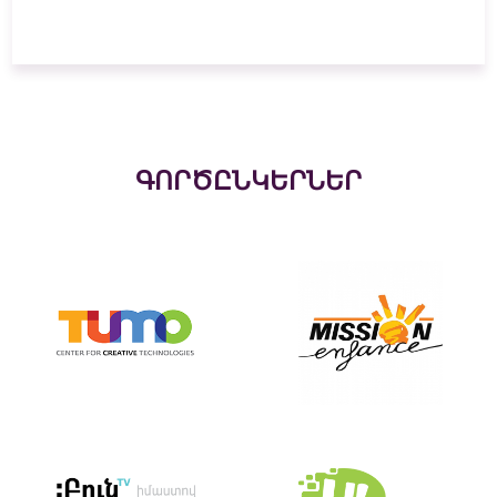
ԳՈՐԾԸՆԿԵՐՆԵՐ