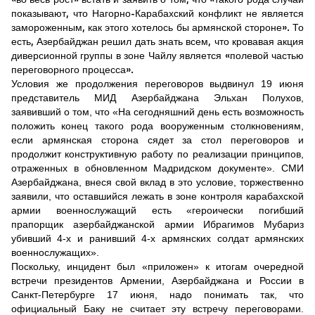
«во весь рост» встать и заявить о том, что «такого рода случаи
показывают, что Нагорно-Карабахский конфликт не является
замороженным, как этого хотелось бы армянской стороне». То
есть, Азербайджан решил дать знать всем, что кровавая акция
диверсионной группы в зоне Чайлу является «полевой частью
переговорного процесса».
Условия же продолжения переговоров выдвинул 19 июня
представитель МИД Азербайджана Эльхан Полухов,
заявивший о том, что «На сегодняшний день есть возможность
положить конец такого рода вооруженным столкновениям,
если армянская сторона сядет за стол переговоров и
продолжит конструктивную работу по реализации принципов,
отраженных в обновленном Мадридском документе». СМИ
Азербайджана, внеся свой вклад в это условие, торжественно
заявили, что оставшийся лежать в зоне контроля карабахской
армии военнослужащий есть «героически погибший
прапорщик азербайджанской армии Ибрагимов Мубариз
убивший 4-х и ранивший 4-х армянских солдат армянских
военнослужащих».
Поскольку, инцидент был «приложен» к итогам очередной
встречи президентов Армении, Азербайджана и России в
Санкт-Петербурге 17 июня, надо понимать так, что
официальный Баку не считает эту встречу переговорами.