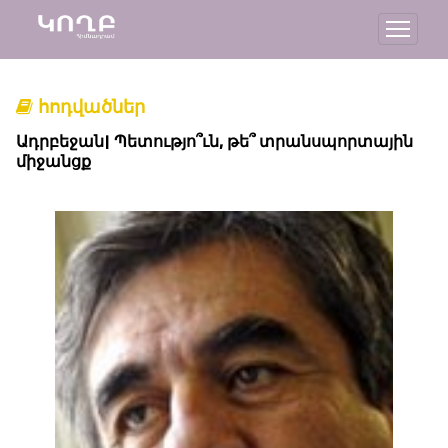
հոդվածներ
Ադրբեջան| Պետությո՞ւն, թե՞ տրանսպորտային
միջանցք