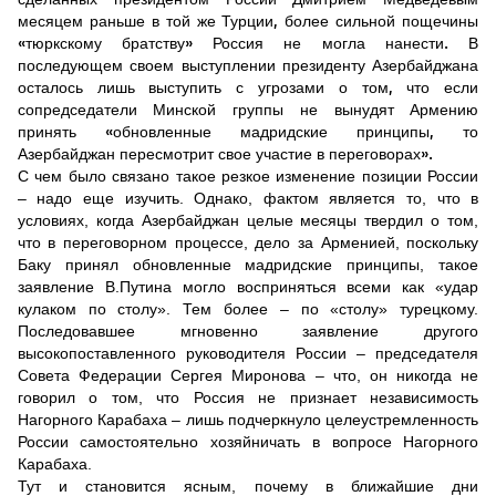
сделанных президентом России Дмитрием Медведевым
месяцем раньше в той же Турции, более сильной пощечины
«тюркскому братству» Россия не могла нанести. В
последующем своем выступлении президенту Азербайджана
осталось лишь выступить с угрозами о том, что если
сопредседатели Минской группы не вынудят Армению
принять «обновленные мадридские принципы, то
Азербайджан пересмотрит свое участие в переговорах».
С чем было связано такое резкое изменение позиции России
– надо еще изучить. Однако, фактом является то, что в
условиях, когда Азербайджан целые месяцы твердил о том,
что в переговорном процессе, дело за Арменией, поскольку
Баку принял обновленные мадридские принципы, такое
заявление В.Путина могло восприняться всеми как «удар
кулаком по столу». Тем более – по «столу» турецкому.
Последовавшее мгновенно заявление другого
высокопоставленного руководителя России – председателя
Совета Федерации Сергея Миронова – что, он никогда не
говорил о том, что Россия не признает независимость
Нагорного Карабаха – лишь подчеркнуло целеустремленность
России самостоятельно хозяйничать в вопросе Нагорного
Карабаха.
Тут и становится ясным, почему в ближайшие дни