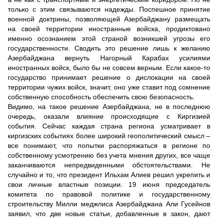
только с этим связываются надежды. Поспешное принятие
военной доктрины, позволяющей Азербайджану размещать
на своей территории иностранные войска, продиктовано
именно осознанием этой страной возникшей угрозы его
государственности. Сводить это решение лишь к желанию
Азербайджана вернуть Нагорный Карабах усилиями
иностранных войск, было бы не совсем верным. Если какое-то
государство принимает решение о дислокации на своей
территории чужих войск, значит, оно уже ставит под сомнение
собственную способность обеспечить свою безопасность.
Видимо, на такое решение Азербайджана, не в последнюю
очередь, оказали влияние происходящие с Киргизией
события. Сейчас каждая страна региона усматривает в
киргизских событиях более широкий геополитический смысл –
все понимают, что попытки распоряжаться в регионе по
собственному усмотрению без учета мнения других, все чаще
заканчиваются непредвиденными обстоятельствами. Не
случайно и то, что президент Ильхам Алиев решил укрепить и
свои личные властные позиции. 19 июня председатель
комитета по правовой политике и государственному
строительству Милли меджлиса Азербайджана Али Гусейнов
заявил, что две новые статьи, добавленные в закон, дают