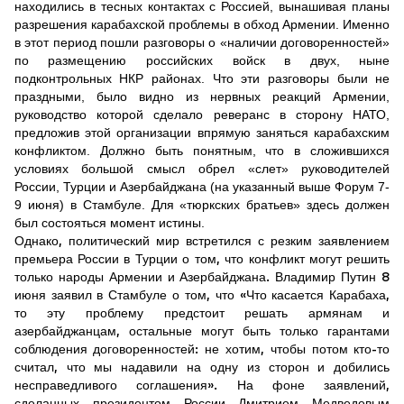
находились в тесных контактах с Россией, вынашивая планы
разрешения карабахской проблемы в обход Армении. Именно
в этот период пошли разговоры о «наличии договоренностей»
по размещению российских войск в двух, ныне
подконтрольных НКР районах. Что эти разговоры были не
праздными, было видно из нервных реакций Армении,
руководство которой сделало реверанс в сторону НАТО,
предложив этой организации впрямую заняться карабахским
конфликтом. Должно быть понятным, что в сложившихся
условиях большой смысл обрел «слет» руководителей
России, Турции и Азербайджана (на указанный выше Форум 7-
9 июня) в Стамбуле. Для «тюркских братьев» здесь должен
был состояться момент истины.
Однако, политический мир встретился с резким заявлением
премьера России в Турции о том, что конфликт могут решить
только народы Армении и Азербайджана. Владимир Путин 8
июня заявил в Стамбуле о том, что «Что касается Карабаха,
то эту проблему предстоит решать армянам и
азербайджанцам, остальные могут быть только гарантами
соблюдения договоренностей: не хотим, чтобы потом кто-то
считал, что мы надавили на одну из сторон и добились
несправедливого соглашения». На фоне заявлений,