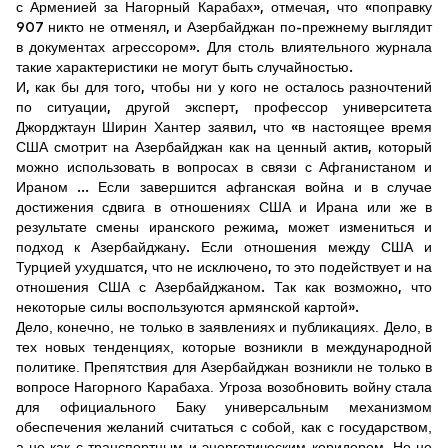
с Арменией за Нагорный Карабах», отмечая, что «поправку
907 никто не отменял, и Азербайджан по-прежнему выглядит
в документах агрессором». Для столь влиятельного журнала
такие характеристики не могут быть случайностью.
И, как бы для того, чтобы ни у кого не осталось разночтений
по ситуации, другой эксперт, профессор университета
Джорджтаун Ширин Хантер заявил, что «в настоящее время
США смотрит на Азербайджан как на ценный актив, который
можно использовать в вопросах в связи с Афганистаном и
Ираном ... Если завершится афганская война и в случае
достижения сдвига в отношениях США и Ирана или же в
результате смены иранского режима, может измениться и
подход к Азербайджану. Если отношения между США и
Турцией ухудшатся, что не исключено, то это подействует и на
отношения США с Азербайджаном. Так как возможно, что
некоторые силы воспользуются армянской картой».
Дело, конечно, не только в заявлениях и публикациях. Дело, в
тех новых тенденциях, которые возникли в международной
политике. Препятствия для Азербайджан возникли не только в
вопросе Нагорного Карабаха. Угроза возобновить войну стала
для официального Баку универсальным механизмом
обеспечения желаний считаться с собой, как с государством,
а не как с транспортным и энергетическим коридором. Но не