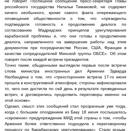
не говорит. Поспешное сообщение пресс-секретаря главы
российского государства Натальи Тимаковой, не содержит
ничего необычного, кроме самого факта опережающего
оповещения общественности о том, что «президенты
подтвердили готовность к продолжению диалога по
согласованию Мадридских принципов урегулирования
карабахской проблемы и, что они готовы к продолжению
диалога, направленного на завершение работы над этим
документом при посредничестве России, США, Франции в
качестве сопредседателей Минской группы ОБСЕ». Об этом
говорят после каждой встречи президентов.
Точно также, обыденными выглядели первые после встречи
слова министра иностранных дел Армении Эдварда
Налбандяна о том, что «трехсторонняя встреча 17-го июня
прошла в конструктивной атмосфере, стороны зафиксировали
то, чего они достигли по сей день в результате проведенных
встреч, и договорились продолжить переговоры именно на
этой основе».
Однако, смысл этих сообщений стал прозрачным уже тогда,
когда с большим опозданием из Баку 18 июня послышалось
«скромное» предупреждение МИД этой страны о том, «чтобы
Армения более ответственно подходила к переговорному
процессу по Карабахскому урегулированию». Стало ясным,