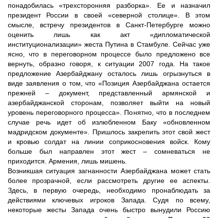
понадобилась «трехсторонняя разборка». Ее и назначил
президент России в своей «северной столице». В этом
смысле, встречу президентов в Санкт-Петербурге можно
оценить лишь как акт «дипломатической
институционализации» жеста Путина в Стамбуле. Сейчас уже
ясно, что в переговорном процессе было предложено все
вернуть, образно говоря, к ситуации 2007 года. На такое
предложение Азербайджану осталось лишь огрызнуться в
виде заявления о том, что «Позиция Азербайджана остается
прежней – документ, представленный армянской и
азербайджанской сторонам, позволяет выйти на новый
уровень переговорного процесса». Понятно, что в последнем
случае речь идет об излюбленном Баку «обновленном
мадридском документе». Пришлось закрепить этот свой жест
и кровью солдат на линии соприкосновения войск. Кому
больше был направлен этот жест – сомневаться не
приходится. Армения, лишь мишень.
Возникшая ситуация загнанности Азербайджана может стать
более прозрачной, если рассмотреть другие ее аспекты.
Здесь, в первую очередь, необходимо пронаблюдать за
действиями ключевых игроков Запада. Судя по всему,
некоторые жесты Запада очень быстро вынудили Россию