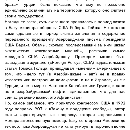
брата» Турции, было показано, что ему не позволено
единолично хозяйничать на территории, которую оно считает
своим государством.
Нагляднее всего, суть сказанного проявилась в период визита
в Баку министра обороны США Роберта Гейтса. Не столько
сами сделанные в период визита заявления и содержание
переданного президенту Азербайджана письма президента
США Барака Обамы, сколько последовавший за ним шквал
экзотических «экспертных мнений», раскрыли смысл
месиджей США Азербайджану. Примером может быть
вышедшая в журнале («Foreign Policy», США) издевательская
статья Томаса Гольца, приводящая «мнения» американцев о
том, что «дело тут (в Азербайджане - авт.) не в правах
человека или построении демократии, и не в Израиле, и не в
Турции, и не в мире в Нагорном Карабахе или Грузии, и даже
не в азербайджанской нефти. Единственное, что для нас
сейчас реально важно, это Афганистан».
Но, самое забавное, что принятую конгрессом США в 1992
году поправку 907 к «Закону о поддержке свободы», автор
статьи характеризует как поправку, которая «ограничивает
межправительственную помощь Баку со стороны Америки до
тех пор, пока Азербайджан не капитулирует в порочной войне