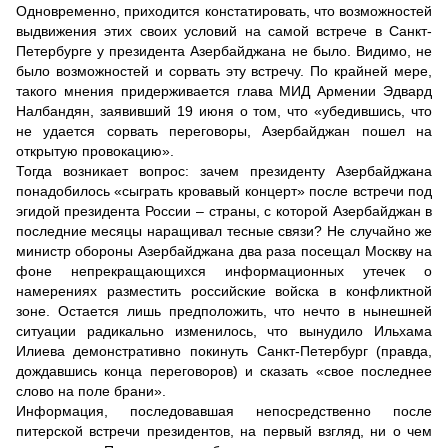
Одновременно, приходится констатировать, что возможностей
выдвижения этих своих условий на самой встрече в Санкт-
Петербурге у президента Азербайджана не было. Видимо, не
было возможностей и сорвать эту встречу. По крайней мере,
такого мнения придерживается глава МИД Армении Эдвард
Налбандян, заявивший 19 июня о том, что «убедившись, что
не удается сорвать переговоры, Азербайджан пошел на
открытую провокацию».
Тогда возникает вопрос: зачем президенту Азербайджана
понадобилось «сыграть кровавый концерт» после встречи под
эгидой президента России – страны, с которой Азербайджан в
последние месяцы наращивал тесные связи? Не случайно же
министр обороны Азербайджана два раза посещал Москву на
фоне непрекращающихся информационных утечек о
намерениях разместить российские войска в конфликтной
зоне. Остается лишь предположить, что нечто в нынешней
ситуации радикально изменилось, что вынудило Ильхама
Илиева демонстративно покинуть Санкт-Петербург (правда,
дождавшись конца переговоров) и сказать «свое последнее
слово на поле брани».
Информация, последовавшая непосредственно после
питерской встречи президентов, на первый взгляд, ни о чем