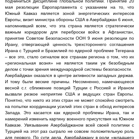
подчиниться дисциплине глобальной политики. Принятие 20
мая резолюции Европарламента с указанием на то, что
Южный Кавказ является зоной энергетических интересов
Европы, визит министра обороны США в Азербайджан 6 июня,
напомнивший всем, что эта страна является стратегически
важным коридором для переброски войск в Афганистан,
принятие Советом Безопасности ООН 9 июня резолюции по
Ирану, отвергающей ценность трехстороннего соглашения
Ирана с Турцией и Бразилией по ядерной проблеме Тегерана
– все это, стало сигналом все странам региона о том, что их
«региональная возня» не является таким уж безобидным
делом с точки зрения международной системы безопасности.
Азербайджан оказался в центре активности западных держав.
И тому были веские причины. Несомненно, намечающееся
весной с.г. сближение позиций Турции с Россией и Ираном
вызвали резкое неприятие США и ведущих стран Европы.
Понятно, что никто из этих стран не может спокойно смотреть
на попытки координации усилий этих стран в обход интересов
Запада. Это касается как ядерной проблемы Ирана, так и
намерений изменить картину военного присутствия на Южном
Кавказе. Увязывание Азербайджаном всей своей политики с
Турцией на этот раз сыграло не совсем положительную роль
для первого. По сути дела, Азербайджану в роли «младшего