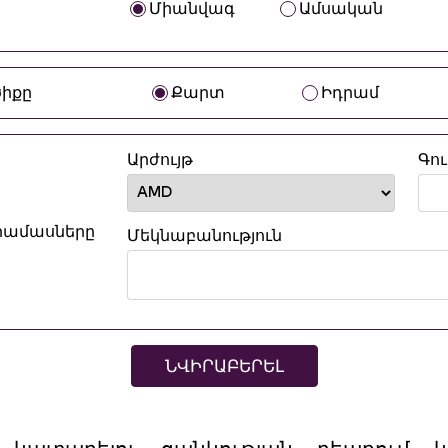
Միանվագ
Ամսական
ծիքը
Քարտ
Իդրամ
Արժույթ
Գո
նրամասները
Մեկնաբանություն
ՆՎԻՐԱԲԵՐԵԼ