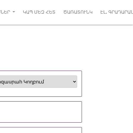
ՍՆԵՐ
ԿԱՊ ՄԵԶ ՀԵՏ
ԾԱՌԱՏՈՒՆԿ
ԷԼ. ԳՐԱԴԱՐԱ