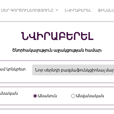
ՄԵՐ ԳՈՐԾՈՒՆԵՈՒԹՅՈՒՆԸ
ՆՎԻՐԱԲԵՐԵԼ
ՖԻՆԱՆ
ՆՎԻՐԱԲԵՐԵԼ
Շնորհակալություն աջակցության համար։
կամ կոնկրետ
վանական
Անանուն
Անվանական