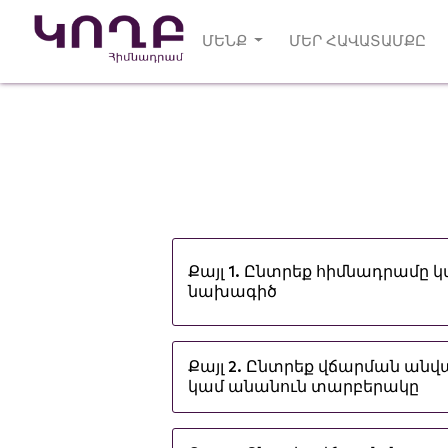
ՄԵՆՔ
ՄԵՐ ՀԱՎԱՏԱՄՔԸ
Քայլ 1. Ընտրեք հիմնադրամը 
նախագիծ
Քայլ 2. Ընտրեք վճարման ան
կամ անանուն տարբերակը